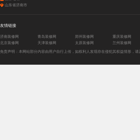
山东省济南市
友情链接
济南装修网
青岛装修网
郑州装修网
重庆装修网
北京装修网
天津装修网
太原装修网
兰州装修网
免责声明：本网站部分内容由用户自行上传，如权利人发现存在侵犯其权益情形，请及时与本站联系。