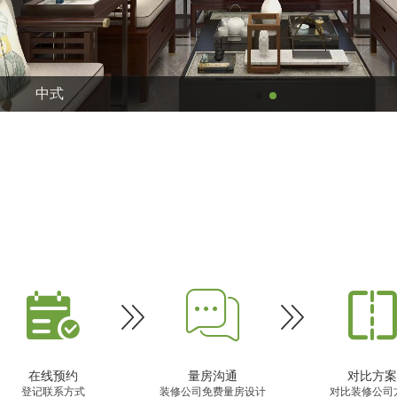
给父母装的养老房，惬意舒适！95㎡三居




在线预约
量房沟通
对比方案
登记联系方式
装修公司免费量房设计
对比装修公司