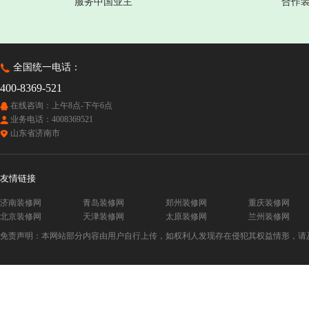
服务中国业主
合作
全国统一电话：
400-8369-521
在线咨询：上午8点-下午6点
业务电话：4008369521
山东省济南市
友情链接
济南装修网
青岛装修网
郑州装修网
重庆装修网
北京装修网
天津装修网
太原装修网
兰州装修网
免责声明：本网站部分内容由用户自行上传，如权利人发现存在侵犯其权益情形，请及时与本站联系。