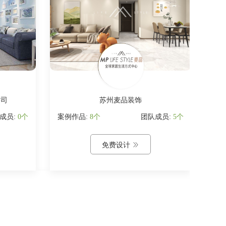
公司
苏州麦品装饰
成员:
0个
案例作品:
8个
团队成员:
5个
案例
免费设计
