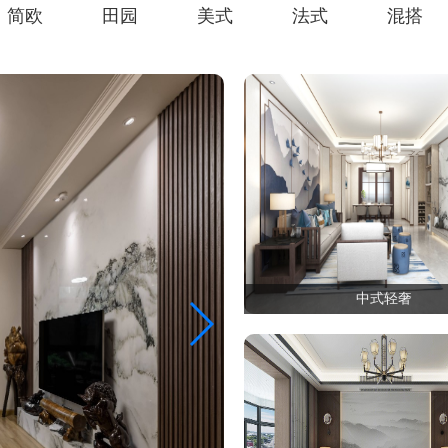
简欧
田园
美式
法式
混搭
中式轻奢