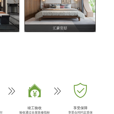
意舒适！95㎡三居
汇豪官邸




竣工验收
享受保障
付
验收通过全屋装修指标
享受合同约定质保