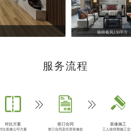
给父母装的养老房，惬
杨柳春风130平方
服务流程





对比方案
签订合同
装修施工
对比装修公司方案
签订合同及托管装修款
工人按排期施工交