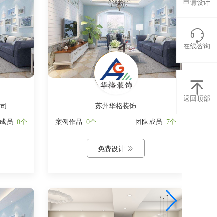
申请设计

在线咨询

返回顶部
公司
苏州华格装饰
成员:
0个
案例作品:
0个
团队成员:
7个
案例
免费设计
